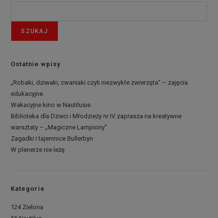
SZUKAJ
Ostatnie wpisy
„Robaki, dziwaki, cwaniaki czyli niezwykłe zwierzęta” – zajęcia
edukacyjne
Wakacyjne kino w Nautilusie
Biblioteka dla Dzieci i Młodzieży nr IV zaprasza na kreatywne
warsztaty – „Magiczne Lampiony”
Zagadki i tajemnice Bullerbyn
W plenerze nie leżę
Kategorie
124 Zielona