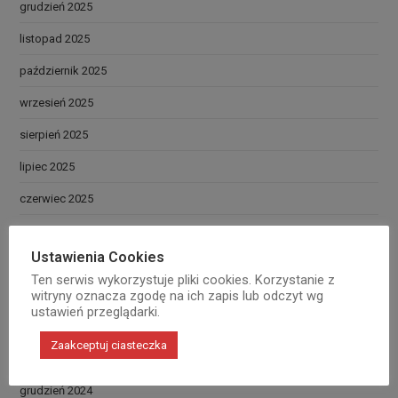
grudzień 2025
listopad 2025
październik 2025
wrzesień 2025
sierpień 2025
lipiec 2025
czerwiec 2025
maj 2025
Ustawienia Cookies
kwiecień 2025
Ten serwis wykorzystuje pliki cookies. Korzystanie z
witryny oznacza zgodę na ich zapis lub odczyt wg
marzec 2025
ustawień przeglądarki.
luty 2025
Zaakceptuj ciasteczka
styczeń 2025
grudzień 2024