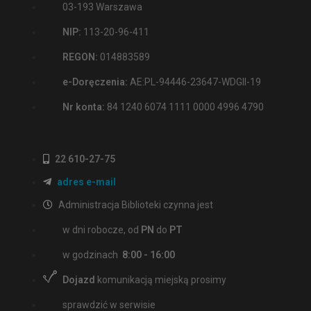
03-193 Warszawa
NIP:
113-20-96-411
REGON:
014883589
e-Doręczenia:
AE:PL-94446-23647-WDGII-19
Nr konta:
84 1240 6074 1111 0000 4996 4790
22 610-27-75
adres e-mail
Administracja Biblioteki czynna jest
w dni robocze, od
PN
do
PT
w godzinach
8:00 - 16:00
Dojazd
komunikacją miejską prosimy
sprawdzić w serwisie