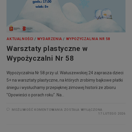
AKTUALNOŚCI
/
WYDARZENIA
/
WYPOŻYCZALNIA NR 58
Warsztaty plastyczne w
Wypożyczalni Nr 58
Wypożyczalnia Nr 58 przy ul. Wałuszewskiej 24 zaprasza dzieci
5+ na warsztaty plastyczne, na których zrobimy bajkowe płatki
śniegu i wysłuchamy przepięknej zimowej historii ze zbioru
"Opowieści o porach roku". Na…
MOŻLIWOŚĆ KOMENTOWANIA
ZOSTAŁA WYŁĄCZONA
17 LUTEGO 2026