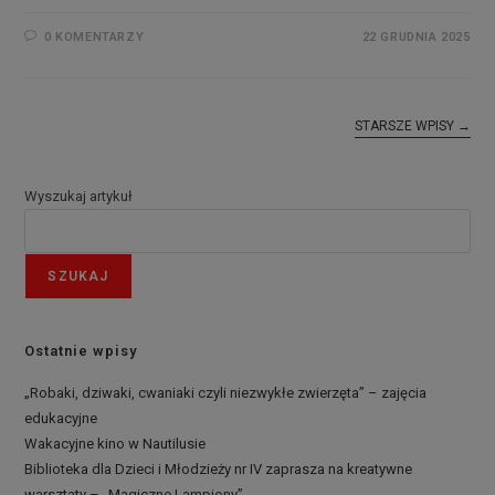
0 KOMENTARZY
22 GRUDNIA 2025
STARSZE WPISY
→
Wyszukaj artykuł
SZUKAJ
Ostatnie wpisy
„Robaki, dziwaki, cwaniaki czyli niezwykłe zwierzęta” – zajęcia
edukacyjne
Wakacyjne kino w Nautilusie
Biblioteka dla Dzieci i Młodzieży nr IV zaprasza na kreatywne
warsztaty – „Magiczne Lampiony”