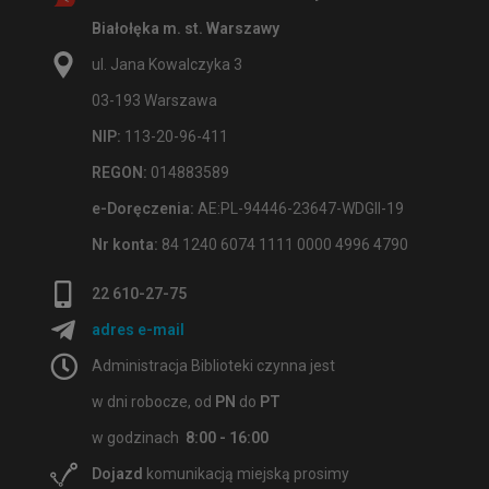
Białołęka m. st. Warszawy
ul. Jana Kowalczyka 3
03-193 Warszawa
NIP:
113-20-96-411
REGON:
014883589
e-Doręczenia:
AE:PL-94446-23647-WDGII-19
Nr konta:
84 1240 6074 1111 0000 4996 4790
22 610-27-75
adres e-mail
Administracja Biblioteki czynna jest
w dni robocze, od
PN
do
PT
w godzinach
8:00 - 16:00
Dojazd
komunikacją miejską prosimy