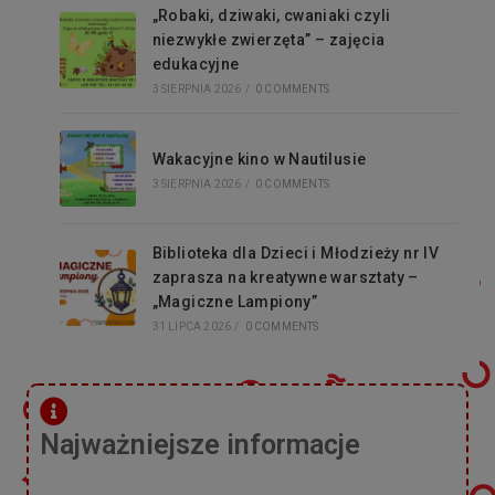
„Robaki, dziwaki, cwaniaki czyli
niezwykłe zwierzęta” – zajęcia
edukacyjne
3 SIERPNIA 2026
/
0 COMMENTS
Wakacyjne kino w Nautilusie
3 SIERPNIA 2026
/
0 COMMENTS
Biblioteka dla Dzieci i Młodzieży nr IV
zaprasza na kreatywne warsztaty –
„Magiczne Lampiony”
31 LIPCA 2026
/
0 COMMENTS
Najważniejsze informacje