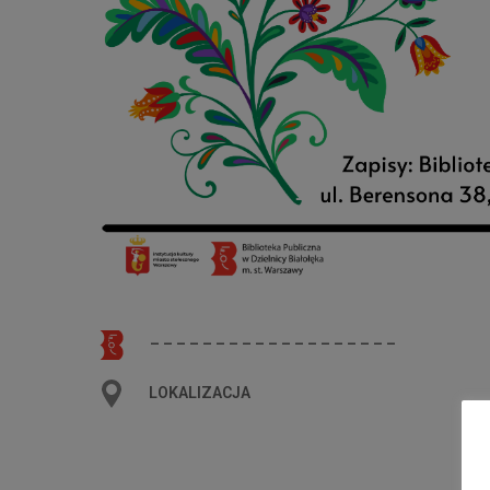
– – – – – – – – – – – – – – – – – – –
LOKALIZACJA