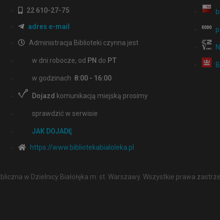
22 610-27-75
b
adres e-mail
p
Administracja Biblioteki czynna jest
N
w dni robocze, od
PN
do
PT
B
w godzinach
8:00 - 16:00
Dojazd
komunikacją miejską prosimy
sprawdzić w serwisie
JAK DOJADĘ
https://www.bibliotekabialoleka.pl
ubliczna w Dzielnicy Białołęka m. st. Warszawy. Wszystkie prawa zastrz