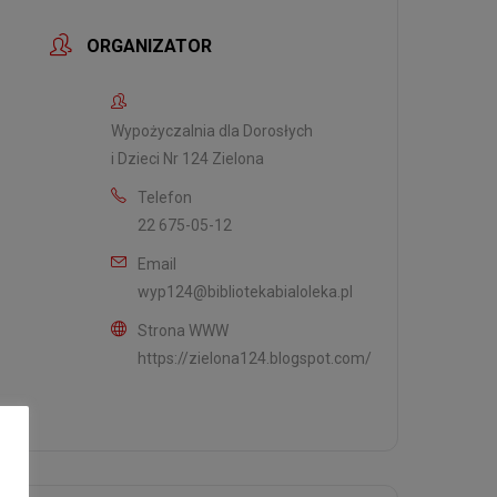
ORGANIZATOR
Wypożyczalnia dla Dorosłych
i Dzieci Nr 124 Zielona
Telefon
22 675-05-12
Email
wyp124@bibliotekabialoleka.pl
Strona WWW
https://zielona124.blogspot.com/