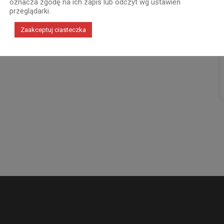
oznacza zgodę na ich zapis lub odczyt wg ustawień
przeglądarki.
Zaakceptuj ciasteczka