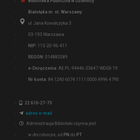
Biblioteka Publiczna w Dzielnicy
Białołęka m. st. Warszawy
ul. Jana Kowalczyka 3
03-193 Warszawa
NIP:
113-20-96-411
REGON:
014883589
e-Doręczenia:
AE:PL-94446-23647-WDGII-19
Nr konta:
84 1240 6074 1111 0000 4996 4790
22 610-27-75
adres e-mail
Administracja Biblioteki czynna jest
w dni robocze, od
PN
do
PT