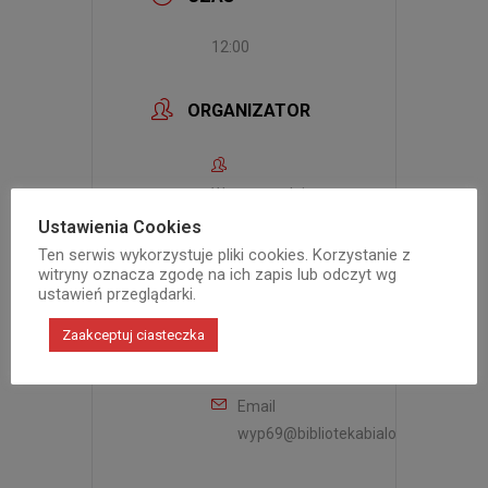
12:00
ORGANIZATOR
Wypożyczalnia
dla Dorosłych i
Ustawienia Cookies
Młodzieży Nr
Ten serwis wykorzystuje pliki cookies. Korzystanie z
witryny oznacza zgodę na ich zapis lub odczyt wg
69
ustawień przeglądarki.
Telefon
Zaakceptuj ciasteczka
22 676-59-
00
Email
wyp69@bibliotekabialoleka.pl