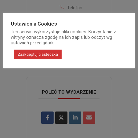
Telefon
22 614-64-
35
Ustawienia Cookies
Ten serwis wykorzystuje pliki cookies. Korzystanie z
Email
witryny oznacza zgodę na ich zapis lub odczyt wg
czytn20@bibliotekabialoleka.pl
ustawień przeglądarki.
Zaakceptuj ciasteczka
POLEĆ TO WYDARZENIE