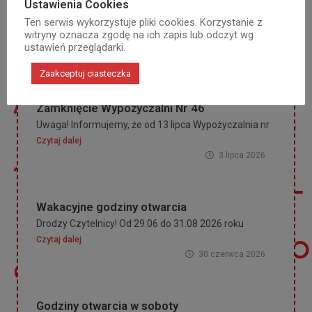
Ustawienia Cookies
Ten serwis wykorzystuje pliki cookies. Korzystanie z
witryny oznacza zgodę na ich zapis lub odczyt wg
ustawień przeglądarki.
Najważniejsze informacje
Zaakceptuj ciasteczka
Zamknięcie Wypożyczalni Nr 46
Uwaga! Informujemy, że od 13 lipca Wypożyczalnia nr
Czytaj dalej
3 lipca 2026
Wakacyjne godziny otwarcia
Drodzy Czytelnicy! Od 29.06 do 31.08 2026 roku
Czytaj dalej
30 czerwca 2026
Godziny otwarcia w soboty