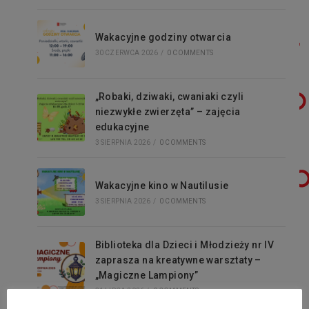
Wakacyjne godziny otwarcia
30 CZERWCA 2026
/
0 COMMENTS
„Robaki, dziwaki, cwaniaki czyli
niezwykłe zwierzęta” – zajęcia
edukacyjne
3 SIERPNIA 2026
/
0 COMMENTS
Wakacyjne kino w Nautilusie
3 SIERPNIA 2026
/
0 COMMENTS
Biblioteka dla Dzieci i Młodzieży nr IV
zaprasza na kreatywne warsztaty –
„Magiczne Lampiony”
31 LIPCA 2026
/
0 COMMENTS