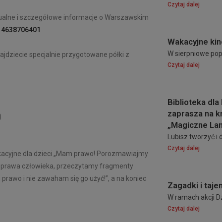
Czytaj dalej
ktualne i szczegółowe informacje o Warszawskim
314638706401
Wakacyjne kin
W sierpniowe popo
ajdziecie specjalnie przygotowane półki z
Czytaj dalej
Biblioteka dla 
zaprasza na k
)
„Magiczne La
Lubisz tworzyć i
Czytaj dalej
edukacyjne dla dzieci „Mam prawo! Porozmawiajmy
 prawa człowieka, przeczytamy fragmenty
rawo i nie zawaham się go użyć!”, a na koniec
Zagadki i taje
W ramach akcji Dz
Czytaj dalej