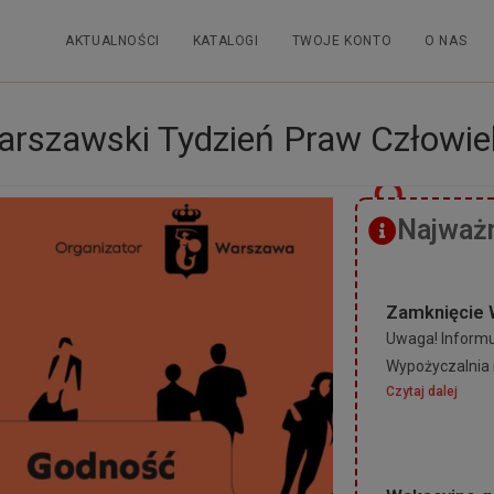
AKTUALNOŚCI
KATALOGI
TWOJE KONTO
O NAS
arszawski Tydzień Praw Człowie
Najważn
Zamknięcie 
Uwaga! Informuj
Wypożyczalnia 
Czytaj dalej