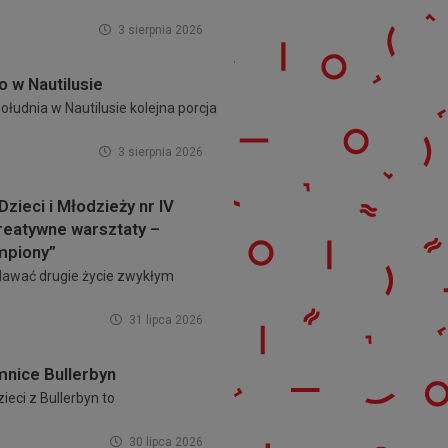
3 sierpnia 2026
o w Nautilusie
łudnia w Nautilusie kolejna porcja
3 sierpnia 2026
Dzieci i Młodzieży nr IV
reatywne warsztaty –
mpiony”
 dawać drugie życie zwykłym
31 lipca 2026
mnice Bullerbyn
ieci z Bullerbyn to
30 lipca 2026