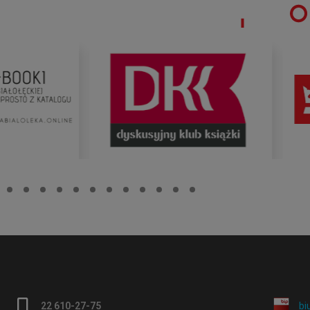
22 610-27-75
bi