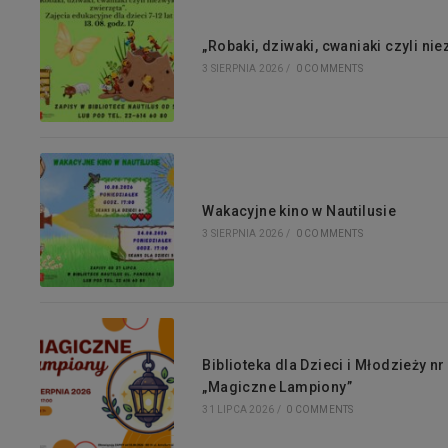
„Robaki, dziwaki, cwaniaki czyli ni
3 SIERPNIA 2026
/
0 COMMENTS
Wakacyjne kino w Nautilusie
3 SIERPNIA 2026
/
0 COMMENTS
Biblioteka dla Dzieci i Młodzieży n
„Magiczne Lampiony”
31 LIPCA 2026
/
0 COMMENTS