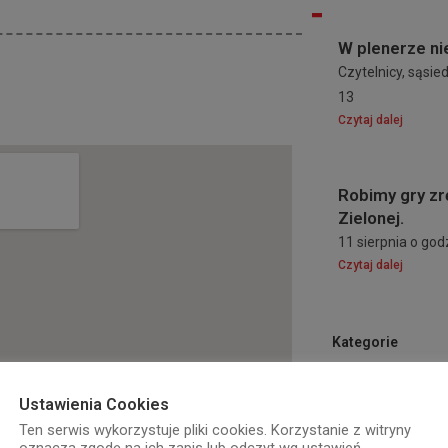
W plenerze ni
Czytelnicy, sąsiedz
13
Czytaj dalej
Robimy gry zr
Zielonej.
11 sierpnia o go
Czytaj dalej
Kategorie
Ustawienia Cookies
Ten serwis wykorzystuje pliki cookies. Korzystanie z witryny