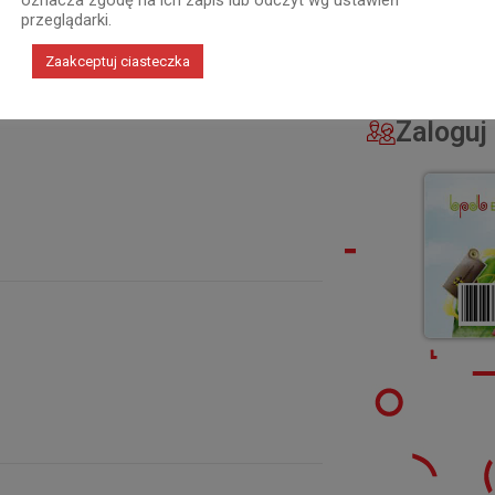
oznacza zgodę na ich zapis lub odczyt wg ustawień
przeglądarki.
Zaakceptuj ciasteczka
Zaloguj 