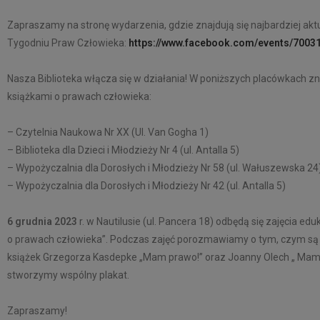
Zapraszamy na stronę wydarzenia, gdzie znajdują się najbardziej a
Tygodniu Praw Człowieka:
https://www.facebook.com/events/700
Nasza Biblioteka włącza się w działania! W poniższych placówkach zn
książkami o prawach człowieka:
–
Czytelnia Naukowa Nr XX (Ul. Van Gogha 1)
–
Biblioteka dla Dzieci i Młodzieży Nr 4 (ul. Antalla 5)
–
Wypożyczalnia dla Dorosłych i Młodzieży Nr 58 (ul. Wałuszewska 24
–
Wypożyczalnia dla Dorosłych i Młodzieży Nr 42 (ul. Antalla 5)
6 grudnia 2023
r. w Nautilusie (ul. Pancera 18) odbędą się zajęcia 
o prawach człowieka”. Podczas zajęć porozmawiamy o tym, czym są
książek Grzegorza Kasdepke „Mam prawo!” oraz Joanny Olech „ Mam p
stworzymy wspólny plakat.
Zapraszamy!