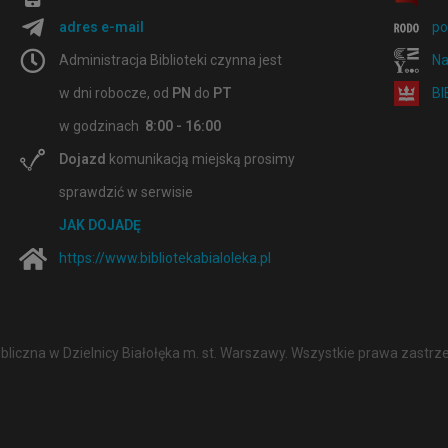
adres e-mail
po
Administracja Biblioteki czynna jest
Na
w dni robocze, od
PN
do
PT
B
w godzinach
8:00 - 16:00
Dojazd
komunikacją miejską prosimy
sprawdzić w serwisie
JAK DOJADĘ
https://www.bibliotekabialoleka.pl
ubliczna w Dzielnicy Białołęka m. st. Warszawy. Wszystkie prawa zastrz