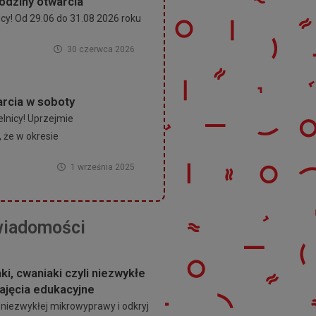
odziny otwarcia
cy! Od 29.06 do 31.08 2026 roku
30 czerwca 2026
rcia w soboty
lnicy! Uprzejmie
że w okresie
1 września 2025
wiadomości
ki, cwaniaki czyli niezwykłe
zajęcia edukacyjne
 niezwykłej mikrowyprawy i odkryj