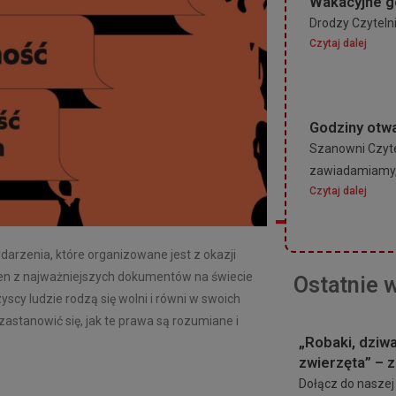
Wakacyjne g
Drodzy Czytelni
Czytaj dalej
Godziny otwa
Szanowni Czyte
zawiadamiamy, 
Czytaj dalej
arzenia, które organizowane jest z okazji
den z najważniejszych dokumentów na świecie
Ostatnie 
scy ludzie rodzą się wolni i równi w swoich
astanowić się, jak te prawa są rozumiane i
„Robaki, dziwa
zwierzęta” – 
Dołącz do naszej