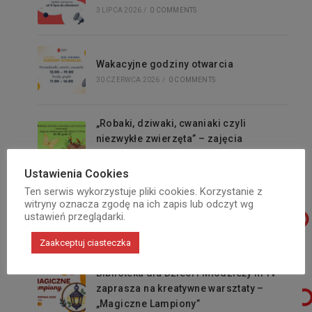
3 LIPCA 2026
/
0 COMMENTS
Wakacyjne godziny otwarcia
30 CZERWCA 2026
/
0 COMMENTS
„Robaki, dziwaki, cwaniaki czyli
niezwykłe zwierzęta” – zajęcia
edukacyjne
3 SIERPNIA 2026
/
0 COMMENTS
Ustawienia Cookies
Ten serwis wykorzystuje pliki cookies. Korzystanie z
witryny oznacza zgodę na ich zapis lub odczyt wg
Wakacyjne kino w Nautilusie
ustawień przeglądarki.
3 SIERPNIA 2026
/
0 COMMENTS
Zaakceptuj ciasteczka
Biblioteka dla Dzieci i Młodzieży nr IV
zaprasza na kreatywne warsztaty –
„Magiczne Lampiony”