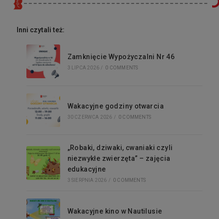
Inni czytali też:
Zamknięcie Wypożyczalni Nr 46
3 LIPCA 2026
/
0 COMMENTS
Wakacyjne godziny otwarcia
30 CZERWCA 2026
/
0 COMMENTS
„Robaki, dziwaki, cwaniaki czyli
niezwykłe zwierzęta” – zajęcia
edukacyjne
3 SIERPNIA 2026
/
0 COMMENTS
Wakacyjne kino w Nautilusie