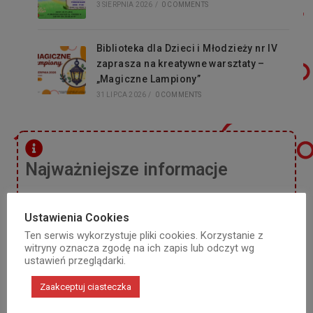
3 SIERPNIA 2026
/
0 COMMENTS
Biblioteka dla Dzieci i Młodzieży nr IV
zaprasza na kreatywne warsztaty –
„Magiczne Lampiony”
31 LIPCA 2026
/
0 COMMENTS
Najważniejsze informacje
Ustawienia Cookies
Zamknięcie Wypożyczalni Nr 46
Ten serwis wykorzystuje pliki cookies. Korzystanie z
Uwaga! Informujemy, że od 13 lipca Wypożyczalnia nr
witryny oznacza zgodę na ich zapis lub odczyt wg
Czytaj dalej
ustawień przeglądarki.
3 lipca 2026
Zaakceptuj ciasteczka