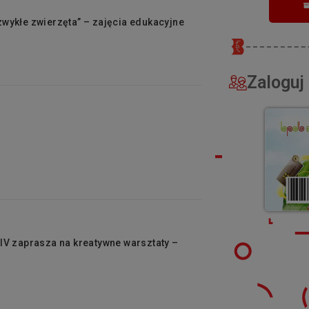
ezwykłe zwierzęta” – zajęcia edukacyjne
Zaloguj 
r IV zaprasza na kreatywne warsztaty –