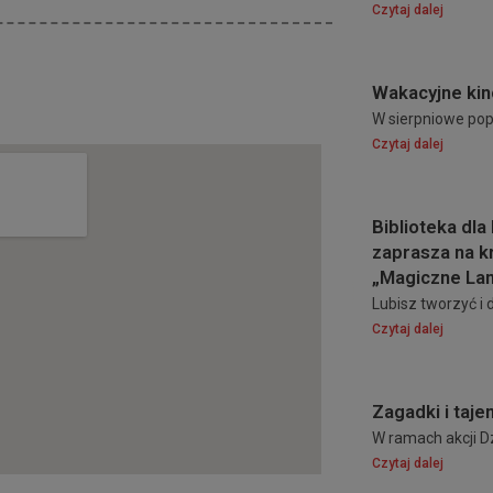
Czytaj dalej
Wakacyjne kin
W sierpniowe popo
Czytaj dalej
Biblioteka dla 
zaprasza na k
„Magiczne La
Lubisz tworzyć i
Czytaj dalej
Zagadki i taje
W ramach akcji Dz
Czytaj dalej