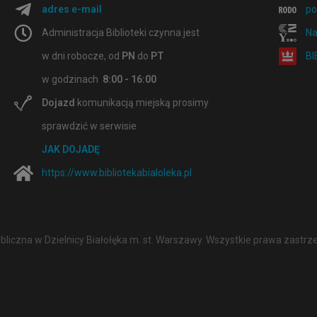
adres e-mail
po
Administracja Biblioteki czynna jest
Na
w dni robocze, od
PN
do
PT
B
w godzinach
8:00 - 16:00
Dojazd
komunikacją miejską prosimy
sprawdzić w serwisie
JAK DOJADĘ
https://www.bibliotekabialoleka.pl
ubliczna w Dzielnicy Białołęka m. st. Warszawy. Wszystkie prawa zastrz