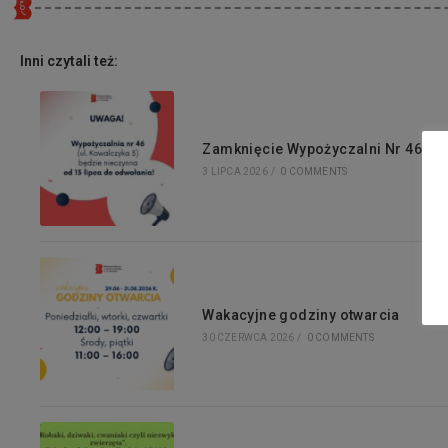
Inni czytali też:
Zamknięcie Wypożyczalni Nr 46
3 LIPCA 2026
/
0 COMMENTS
Wakacyjne godziny otwarcia
30 CZERWCA 2026
/
0 COMMENTS