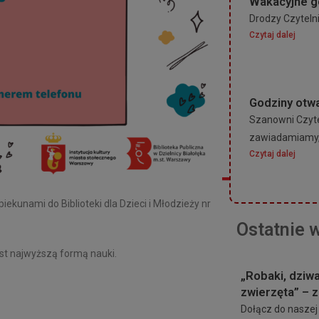
Wakacyjne g
Drodzy Czytelni
Czytaj dalej
Godziny otwa
Szanowni Czyte
zawiadamiamy, 
Czytaj dalej
ekunami do Biblioteki dla Dzieci i Młodzieży nr
Ostatnie 
st najwyższą formą nauki.
„Robaki, dziwa
zwierzęta” – 
Dołącz do naszej