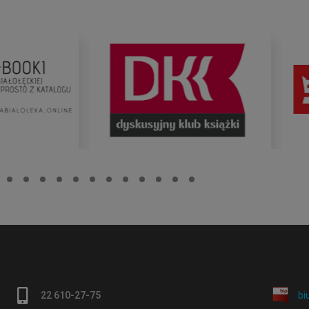
22 610-27-75
bi