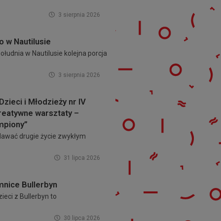
3 sierpnia 2026
o w Nautilusie
łudnia w Nautilusie kolejna porcja
3 sierpnia 2026
Dzieci i Młodzieży nr IV
reatywne warsztaty –
mpiony”
 dawać drugie życie zwykłym
31 lipca 2026
mnice Bullerbyn
ieci z Bullerbyn to
30 lipca 2026