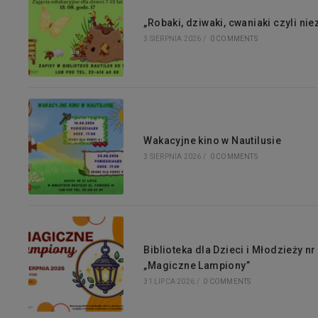
„Robaki, dziwaki, cwaniaki czyli ni
3 SIERPNIA 2026
/
0 COMMENTS
Wakacyjne kino w Nautilusie
3 SIERPNIA 2026
/
0 COMMENTS
Biblioteka dla Dzieci i Młodzieży n
„Magiczne Lampiony”
31 LIPCA 2026
/
0 COMMENTS