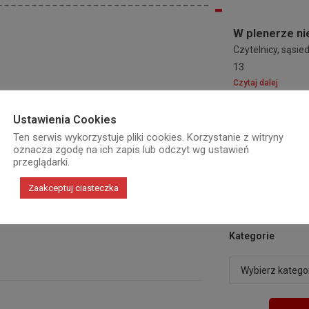
W plenerze ni
Czytelnicy, sąsiedz
13
Czytaj dalej
Ustawienia Cookies
Robimy gry zr
Ten serwis wykorzystuje pliki cookies. Korzystanie z witryny
oznacza zgodę na ich zapis lub odczyt wg ustawień
Zielonej.
przeglądarki.
11 sierpnia o go
Czytaj dalej
Zaakceptuj ciasteczka
Kategorie