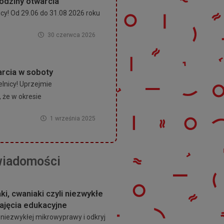
odziny otwarcia
cy! Od 29.06 do 31.08 2026 roku
30 czerwca 2026
rcia w soboty
lnicy! Uprzejmie
że w okresie
1 września 2025
wiadomości
ki, cwaniaki czyli niezwykłe
zajęcia edukacyjne
 niezwykłej mikrowyprawy i odkryj