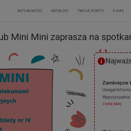
AKTUALNOŚCI
KATALOGI
TWOJE KONTO
O NAS
ub Mini Mini zaprasza na spotka
Najważn
Zamknięcie 
Uwaga! Informuj
Wypożyczalnia 
Czytaj dalej