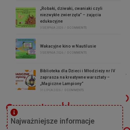
„Robaki, dziwaki, cwaniaki czyli
niezwykłe zwierzęta” – zajęcia
edukacyjne
3 SIERPNIA 2026
/
0 COMMENTS
Wakacyjne kino w Nautilusie
3 SIERPNIA 2026
/
0 COMMENTS
Biblioteka dla Dzieci i Młodzieży nr IV
zaprasza na kreatywne warsztaty –
„Magiczne Lampiony”
31 LIPCA 2026
/
0 COMMENTS
Najważniejsze informacje