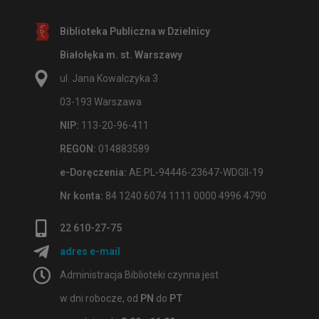
Biblioteka Publiczna w Dzielnicy
Białołęka m. st. Warszawy
ul. Jana Kowalczyka 3
03-193 Warszawa
NIP:
113-20-96-411
REGON:
014883589
e-Doręczenia:
AE:PL-94446-23647-WDGII-19
Nr konta:
84 1240 6074 1111 0000 4996 4790
22 610-27-75
adres e-mail
Administracja Biblioteki czynna jest
w dni robocze, od
PN
do
PT