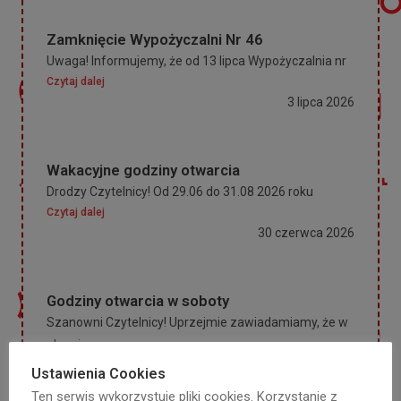
Zamknięcie Wypożyczalni Nr 46
Uwaga! Informujemy, że od 13 lipca Wypożyczalnia nr
Czytaj dalej
3 lipca 2026
Wakacyjne godziny otwarcia
Drodzy Czytelnicy! Od 29.06 do 31.08 2026 roku
Czytaj dalej
30 czerwca 2026
Godziny otwarcia w soboty
Szanowni Czytelnicy! Uprzejmie zawiadamiamy, że w
okresie
Czytaj dalej
Ustawienia Cookies
1 września 2025
Ten serwis wykorzystuje pliki cookies. Korzystanie z